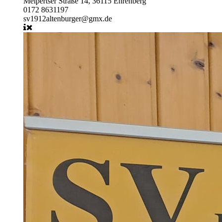
Melpertser Straße 14, 36115 Ehrenberg
0172 8631197
sv1912altenburger@gmx.de